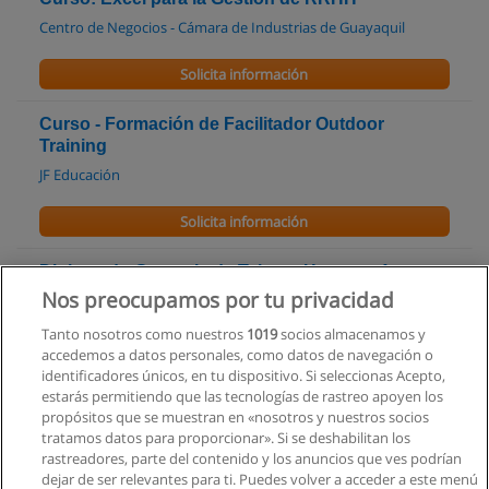
Centro de Negocios - Cámara de Industrias de Guayaquil
Solicita información
Curso - Formación de Facilitador Outdoor
Training
JF Educación
Solicita información
Diplomado Gerencia de Talento Humano 4
MESES
Nos preocupamos por tu privacidad
Corporación Internacional de Educación Superior CIIDECO
Tanto nosotros como nuestros
1019
socios almacenamos y
accedemos a datos personales, como datos de navegación o
Solicita información
identificadores únicos, en tu dispositivo. Si seleccionas Acepto,
estarás permitiendo que las tecnologías de rastreo apoyen los
propósitos que se muestran en «nosotros y nuestros socios
Carrera Tecnología Superior en Gestión del
tratamos datos para proporcionar». Si se deshabilitan los
Talento Humano
rastreadores, parte del contenido y los anuncios que ves podrían
ITSQMET - Instituto Tecnológico Quito Metropolitano
dejar de ser relevantes para ti. Puedes volver a acceder a este menú