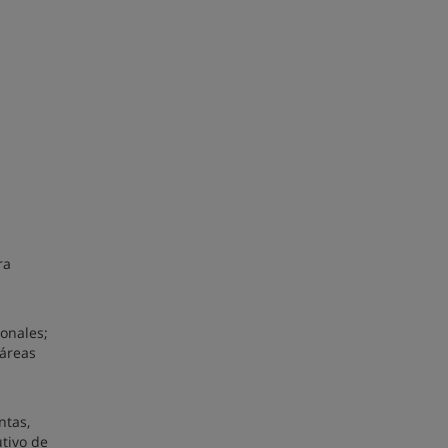
ra
onales;
 áreas
ntas,
utivo de