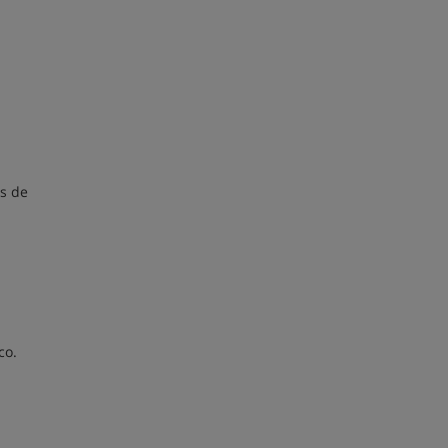
as de
co.