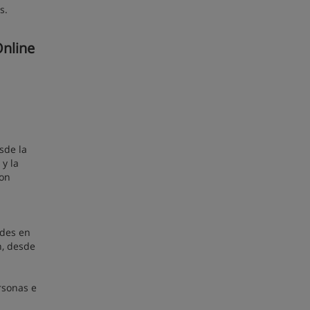
s.
Online
sde la
y la
con
ades en
n, desde
rsonas e