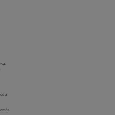
esa.
,
ios a
además