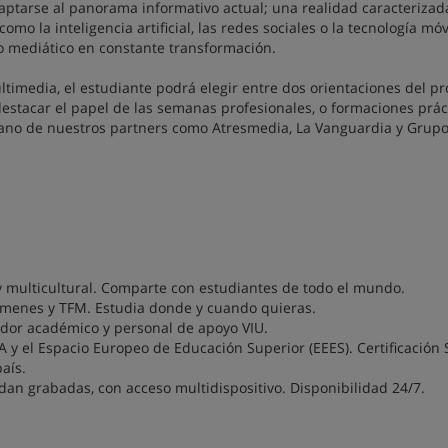
aptarse al panorama informativo actual; una realidad caracterizad
mo la inteligencia artificial, las redes sociales o la tecnología móv
o mediático en constante transformación.
imedia, el estudiante podrá elegir entre dos orientaciones del p
, destacar el papel de las semanas profesionales, o formaciones prác
 mano de nuestros partners como Atresmedia, La Vanguardia y Grup
y multicultural. Comparte con estudiantes de todo el mundo.
xámenes y TFM. Estudia donde y cuando quieras.
dor académico y personal de apoyo VIU.
CA y el Espacio Europeo de Educación Superior (EEES). Certificación 
aís.
dan grabadas, con acceso multidispositivo. Disponibilidad 24/7.