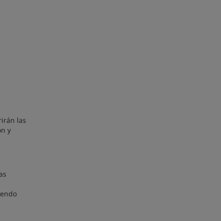
irán las
ón y
as
biendo