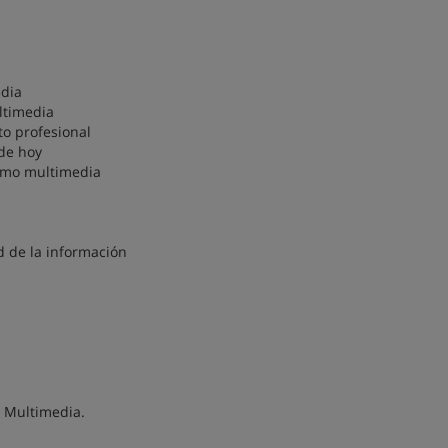
edia
ltimedia
o profesional
de hoy
ismo multimedia
 de la información
o Multimedia.