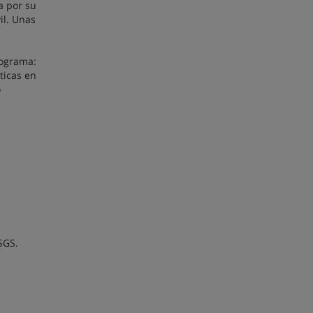
a por su
il. Unas
rograma:
ticas en
o
SGS.