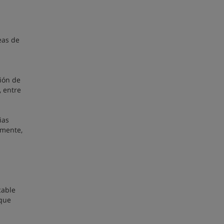
eas de
ción de
, entre
ias
emente,
cable
 que