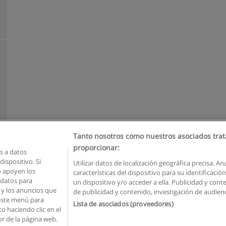
Tanto nosotros como nuestros asociados trat
proporcionar:
 a datos
ispositivo. Si
Utilizar datos de localización geográfica precisa. An
o apoyen los
características del dispositivo para su identificaci
Reglas de uso
Privacidad de datos
Contactar con Educaedu
 datos para
un dispositivo y/o acceder a ella. Publicidad y con
o y los anuncios que
de publicidad y contenido, investigación de audienci
Copyright © Educaedu Business S.L. - CIF : B-95610580: -
www.educaedu.com.ec
 este menú para
Lista de asociados (proveedores)
o haciendo clic en el
or de la página web.