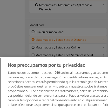
Matemáticas, Matemáticas Aplicadas A
1
Distancia
Modalidad
Cualquier modalidad
Matemáticas y Estadística A Distancia
1
Matemáticas y Estadística Online
4
Matemáticas y Estadística Semi-presencial
3
Nos preocupamos por tu privacidad
Tanto nosotros como nuestros
1019
socios almacenamos y accedemos
personales, como datos de navegación o identificadores únicos, en tu d
seleccionas Acepto, estarás permitiendo que las tecnologías de rastre
propósitos que se muestran en «nosotros y nuestros socios tratamos
proporcionar». Si se deshabilitan los rastreadores, parte del contenid
ves podrían dejar de ser relevantes para ti. Puedes volver a acceder a
cambiar tus opciones o retirar el consentimiento en cualquier moment
enlace «Gestionar las preferencias» que aparece en el en la parte inferi