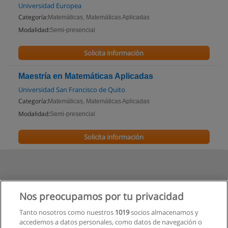
Universidad Europea
Categoría:
Matemáticas, Matemáticas Aplicadas
Modalidad:
Semi-presencial
Solicita información
Maestría en Matemáticas Aplicadas
Universidad San Francisco de Quito
Categoría:
Matemáticas, Matemáticas Aplicadas
Modalidad:
Semi-presencial
Solicita información
Nos preocupamos por tu privacidad
Tanto nosotros como nuestros
1019
socios almacenamos y
accedemos a datos personales, como datos de navegación o