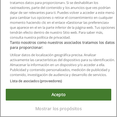
tratamos datos para proporcionar». Si se deshabilitan los
rastreadores, parte del contenido y los anuncios que ves podrían
dejar de ser relevantes para ti. Puedes volver a acceder a este menú
para cambiar tus opciones o retirar el consentimiento en cualquier
momento haciendo clic en el enlace «Gestionar las preferencias»
que aparece en el en la parte inferior de la página web. Tus opciones
tendrán efecto dentro de nuestro Sitio web. Para saber más,
consulta nuestra política de privacidad.
Tanto nosotros como nuestros asociados tratamos los datos
Reglas de uso
para proporcionar:
Privacidad de datos
Utilizar datos de localización geográfica precisa. Analizar
activamente las características del dispositivo para su identificación.
Contactar con Educaedu
Almacenar la información en un dispositivo y/o acceder a ella.
Publicidad y contenido personalizados, medición de publicidad y
contenido, investigación de audiencia y desarrollo de servicios.
Copyright © Educaedu Business S.L. - CIF : B-95610580: -
www.educaedu.com.ec
Lista de asociados (proveedores)
Acepto
Mostrar los propósitos