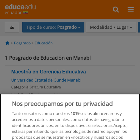
ecuador
Tipo de curso:
Posgrado
Modalidad / Lugar
Posgrado
Educación
1
Posgrado de Educación en Manabí
Maestría en Gerencia Educativa
Universidad Estatal del Sur de Manabi
Categoría:
Jefatura Educativa
Modalidad:
Semi-presencial
Nos preocupamos por tu privacidad
Solicita información
Tanto nosotros como nuestros
1019
socios almacenamos y
Impartido en:
accedemos a datos personales, como datos de navegación o
Jipijapa
identificadores únicos, en tu dispositivo. Si seleccionas Acepto,
estarás permitiendo que las tecnologías de rastreo apoyen los
propósitos que se muestran en «nosotros y nuestros socios