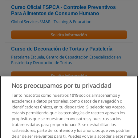
Curso Oficial FSPCA - Controles Preventivos
Para Alimentos de Consumo Humano
Global Services SM&R - Training & Education
Solicita información
Curso de Decoración de Tortas y Pastelería
Pastelarte Escuela, Centro de Capacitación Especializados en
Pasteleria y Decoración de Tortas
Solicita información
Nos preocupamos por tu privacidad
Tecnologia en gastronomia
Tanto nosotros como nuestros
1019
socios almacenamos y
Instituto Integral Sudamericano
accedemos a datos personales, como datos de navegación o
identificadores únicos, en tu dispositivo. Si seleccionas Acepto,
Solicita información
estarás permitiendo que las tecnologías de rastreo apoyen los
propósitos que se muestran en «nosotros y nuestros socios
tratamos datos para proporcionar». Si se deshabilitan los
Formación Continua en Panadería
rastreadores, parte del contenido y los anuncios que ves podrían
La Escuela de los Chefs
dejar de ser relevantes para ti. Puedes volver a acceder a este menú