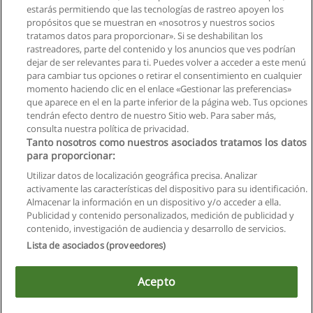
Solicita información
estarás permitiendo que las tecnologías de rastreo apoyen los
propósitos que se muestran en «nosotros y nuestros socios
tratamos datos para proporcionar». Si se deshabilitan los
Curso de Mesero Polivalente
rastreadores, parte del contenido y los anuncios que ves podrían
Centro de Excelencia Turística
dejar de ser relevantes para ti. Puedes volver a acceder a este menú
para cambiar tus opciones o retirar el consentimiento en cualquier
Solicita información
momento haciendo clic en el enlace «Gestionar las preferencias»
que aparece en el en la parte inferior de la página web. Tus opciones
tendrán efecto dentro de nuestro Sitio web. Para saber más,
consulta nuestra política de privacidad.
Tanto nosotros como nuestros asociados tratamos los datos
para proporcionar:
Reglas de uso
Utilizar datos de localización geográfica precisa. Analizar
activamente las características del dispositivo para su identificación.
Privacidad de datos
Almacenar la información en un dispositivo y/o acceder a ella.
Publicidad y contenido personalizados, medición de publicidad y
Contactar con Educaedu
contenido, investigación de audiencia y desarrollo de servicios.
Lista de asociados (proveedores)
Copyright © Educaedu Business S.L. - CIF : B-95610580: -
www.educaedu.com.ec
Acepto