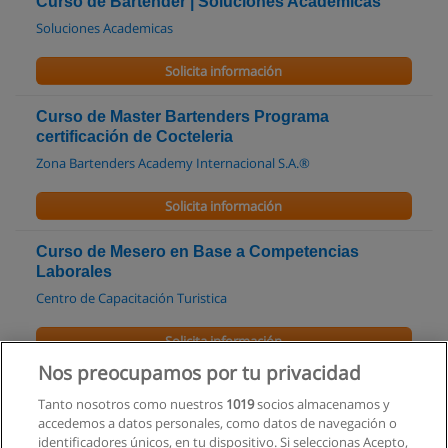
Curso de Bartender | Soluciones Academicas
Soluciones Academicas
Solicita información
Curso de Master Bartenders Programa
certificación de Cocteleria
Zona Bartenders Academy Internacional S.A.®
Solicita información
Curso de Mesero en Base a Competencias
Laborales
Centro de Capacitación Turistica
Solicita información
Nos preocupamos por tu privacidad
Curso de Bartender Profesional 2013
Tanto nosotros como nuestros
1019
socios almacenamos y
Centro de Capacitación Turistica
accedemos a datos personales, como datos de navegación o
identificadores únicos, en tu dispositivo. Si seleccionas Acepto,