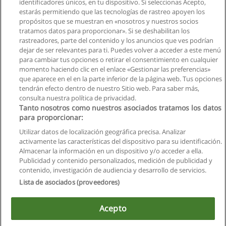
identificadores únicos, en tu dispositivo. Si seleccionas Acepto,
estarás permitiendo que las tecnologías de rastreo apoyen los
propósitos que se muestran en «nosotros y nuestros socios
tratamos datos para proporcionar». Si se deshabilitan los
rastreadores, parte del contenido y los anuncios que ves podrían
dejar de ser relevantes para ti. Puedes volver a acceder a este menú
para cambiar tus opciones o retirar el consentimiento en cualquier
momento haciendo clic en el enlace «Gestionar las preferencias»
que aparece en el en la parte inferior de la página web. Tus opciones
tendrán efecto dentro de nuestro Sitio web. Para saber más,
consulta nuestra política de privacidad.
Tanto nosotros como nuestros asociados tratamos los datos
para proporcionar:
Reglas de uso
Utilizar datos de localización geográfica precisa. Analizar
activamente las características del dispositivo para su identificación.
Privacidad de datos
Almacenar la información en un dispositivo y/o acceder a ella.
Publicidad y contenido personalizados, medición de publicidad y
Contactar con Educaedu
contenido, investigación de audiencia y desarrollo de servicios.
Lista de asociados (proveedores)
Copyright © Educaedu Business S.L. - CIF : B-95610580: -
www.educaedu.com.ec
Acepto