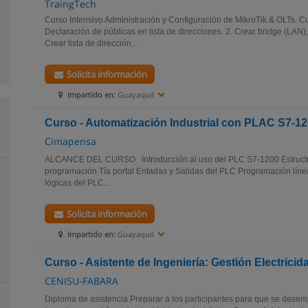
TraingTech
Curso Intensivo Administración y Configuración de MikroTik & OLTs. C
Declaración de públicas en lista de direcciones. 2. Crear bridge (LAN)
Crear lista de dirección...
Solicita información
Impartido en:
Guayaquil
Curso - Automatización Industrial con PLAC S7-12
Cimapensa
ALCANCE DEL CURSO Introducción al uso del PLC S7-1200 Estructu
programación Tía portal Entadas y Salidas del PLC Programación líne
lógicas del PLC...
Solicita información
Impartido en:
Guayaquil
Curso - Asistente de Ingeniería: Gestión Electricid
CENISU-FABARA
Diploma de asistencia Preparar a los participantes para que se de