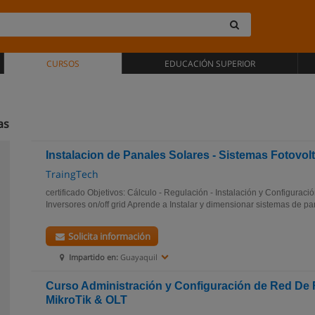
CURSOS
EDUCACIÓN SUPERIOR
as
Instalacion de Panales Solares - Sistemas Fotovolta
TraingTech
certificado Objetivos: Cálculo - Regulación - Instalación y Configuraci
Inversores on/off grid Aprende a Instalar y dimensionar sistemas de pan
Solicita información
Impartido en:
Guayaquil
Curso Administración y Configuración de Red De 
MikroTik & OLT