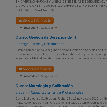
EN DIVERSAS MARCAS Y LÍNEAS DE SISTEMAS DE SEGURIDAD. 
CAPACITACIONES Y CURSOS A LO LARGO DEL AÑO SOBRE: INTRU
CONTROL DE ACCESO, ETC....
Solicita información
Impartido en:
Guayaquil
Curso: Gestión de Servicios de TI
Sinergia Cursos y Consultorías
Estamos presentando la segunda edición Gestión de Servicios de TI de
Noviembre, en el cual podrá desarrollar habilidades y técnicas para 
aseguren la Alta Calidad de sus servicios de TI mediante la combinació
Solicita información
Impartido en:
Guayaquil
Curso: Metrología y Calibración
Clapam - Capacitación Entre Profesionales
Curso Metrología y Calibración. Fecha: 18 y 19 noviembre 2016, en Gua
PhD, Académico de la Universidad de Santiago de Chile. Certificado 
Services – Chile. Sede: Grand Hotel Guayaquil, Boyacá y Ballén. Servi