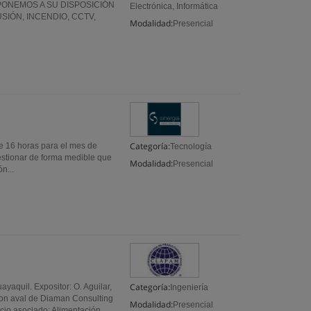
PONEMOS A SU DISPOSICIÓN
Electrónica, Informática
SIÓN, INCENDIO, CCTV,
Modalidad:
Presencial
Categoría:
 16 horas­ para el mes de
Tecnología
gestionar de forma medible que
Modalidad:
Presencial
n...
Categoría:
yaquil. Expositor: O. Aguilar,
Ingeniería
con aval de Diaman Consulting
Modalidad:
Presencial
cio asociado: Alimentación...