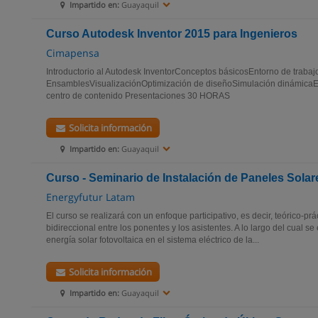
Impartido en:
Guayaquil
Curso Autodesk Inventor 2015 para Ingenieros
Cimapensa
Introductorio al Autodesk InventorConceptos básicosEntorno de trabaj
EnsamblesVisualizaciónOptimización de diseñoSimulación dinámicaE
centro de contenido Presentaciones 30 HORAS
Solicita información
Impartido en:
Guayaquil
Curso - Seminario de Instalación de Paneles Solar
Energyfutur Latam
El curso se realizará con un enfoque participativo, es decir, teórico-prá
bidireccional entre los ponentes y los asistentes. A lo largo del cual se
energía solar fotovoltaica en el sistema eléctrico de la...
Solicita información
Impartido en:
Guayaquil