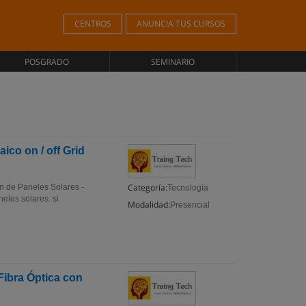
CENTROS
ANUNCIA TUS CURSOS
POSGRADO
SEMINARIO
ico on / off Grid
Categoría:
ón de Paneles Solares -
Tecnología
eles solares. si
Modalidad:
Presencial
Fibra Óptica con