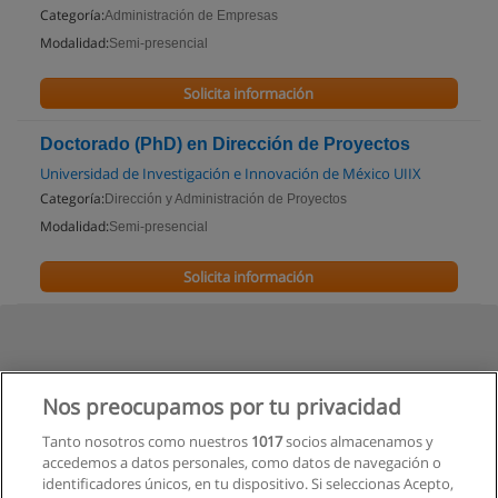
Categoría:
Administración de Empresas
Modalidad:
Semi-presencial
Solicita información
Doctorado (PhD) en Dirección de Proyectos
Universidad de Investigación e Innovación de México UIIX
Categoría:
Dirección y Administración de Proyectos
Modalidad:
Semi-presencial
Solicita información
Nos preocupamos por tu privacidad
Tanto nosotros como nuestros
1017
socios almacenamos y
accedemos a datos personales, como datos de navegación o
identificadores únicos, en tu dispositivo. Si seleccionas Acepto,