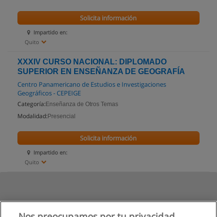
Solicita información
Impartido en:
Quito
XXXIV CURSO NACIONAL: DIPLOMADO
SUPERIOR EN ENSEÑANZA DE GEOGRAFÍA
Centro Panamericano de Estudios e Investigaciones
Geográficos - CEPEIGE
Categoría:
Enseñanza de Otros Temas
Modalidad:
Presencial
Solicita información
Impartido en:
Quito
Nos preocupamos por tu privacidad