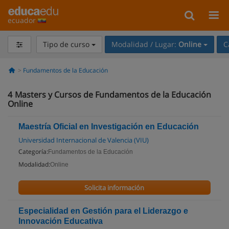
ecuador
Tipo de curso
Modalidad / Lugar:
Online
C
Fundamentos de la Educación
4
Masters y Cursos de Fundamentos de la Educación
Online
Maestría Oficial en Investigación en Educación
Universidad Internacional de Valencia (VIU)
Categoría:
Fundamentos de la Educación
Modalidad:
Online
Solicita información
Especialidad en Gestión para el Liderazgo e
Innovación Educativa