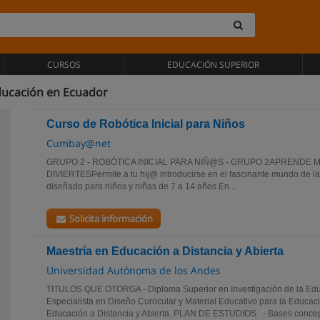
CURSOS
EDUCACIÓN SUPERIOR
ducación en Ecuador
Curso de Robótica Inicial para Niños
Cumbay@net
GRUPO 2 - ROBÓTICA INICIAL PARA NIÑ@S - GRUPO 2APRENDE 
DIVIERTESPermite a tu hij@ introducirse en el fascinante mundo de la
diseñado para niños y niñas de 7 a 14 años En...
Solicita información
Maestría en Educación a Distancia y Abierta
Universidad Autónoma de los Andes
TITULOS QUE OTORGA - Diploma Superior en Investigación de la Educ
Especialista en Diseño Curricular y Material Educativo para la Educaci
Educación a Distancia y Abierta. PLAN DE ESTUDIOS - Bases concept