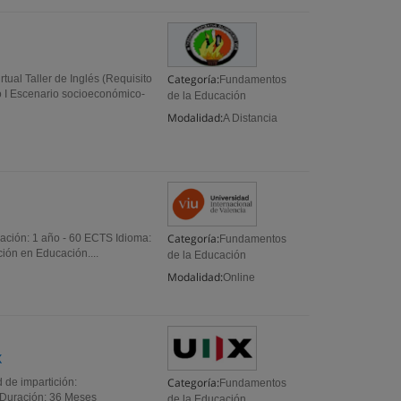
Categoría:
al Taller de Inglés (Requisito
Fundamentos
o I Escenario socioeconómico-
de la Educación
Modalidad:
A Distancia
Categoría:
ración: 1 año - 60 ECTS Idioma:
Fundamentos
ción en Educación....
de la Educación
Modalidad:
Online
X
Categoría:
de impartición:
Fundamentos
) Duración: 36 Meses
de la Educación