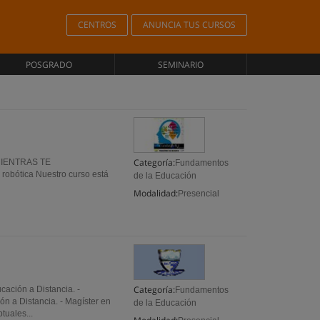
CENTROS
ANUNCIA TUS CURSOS
POSGRADO
SEMINARIO
Categoría:
MIENTRAS TE
Fundamentos
 robótica Nuestro curso está
de la Educación
Modalidad:
Presencial
Categoría:
ación a Distancia. -
Fundamentos
ón a Distancia. - Magíster en
de la Educación
uales...