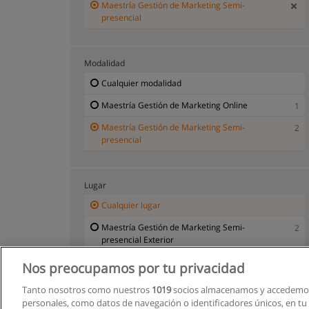
Maestría Gestión de Marketing Semi-
presencial
Modalidad
Cualquier modalidad
Maestría Gestión de Marketing Online
1
Maestría Gestión de Marketing Semi-
2
presencial
Lugar
Cualquier lugar
Maestría Gestión de Marketing Semi-
2
presencial Exterior
Nos preocupamos por tu privacidad
Tanto nosotros como nuestros
1019
socios almacenamos y accedemos
personales, como datos de navegación o identificadores únicos, en tu d