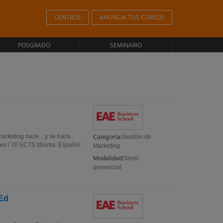
CENTROS
ANUNCIA TUS CURSOS
POSGRADO
SEMINARIO
Categoría:
arketing nace... y se hace.
Gestión de
ses / 70 ECTS Idioma: Español
Marketing
Modalidad:
Semi-
presencial
tEd