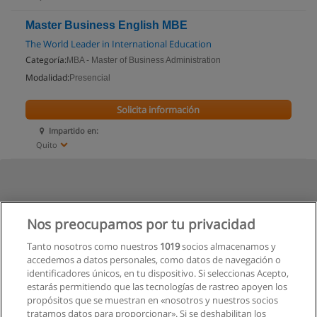
Master Business English MBE
The World Leader in International Education
Categoría:
MBA - Master of Business Administration
Modalidad:
Presencial
Solicita información
Impartido en:
Quito
Nos preocupamos por tu privacidad
Tanto nosotros como nuestros
1019
socios almacenamos y
accedemos a datos personales, como datos de navegación o
identificadores únicos, en tu dispositivo. Si seleccionas Acepto,
estarás permitiendo que las tecnologías de rastreo apoyen los
propósitos que se muestran en «nosotros y nuestros socios
tratamos datos para proporcionar». Si se deshabilitan los