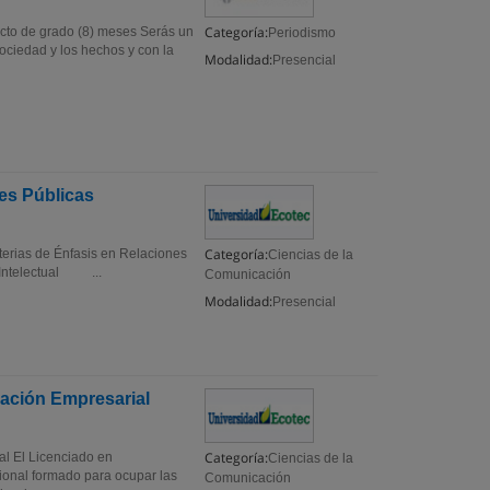
Categoría:
yecto de grado (8) meses Serás un
Periodismo
sociedad y los hechos y con la
Modalidad:
Presencial
es Públicas
Categoría:
erias de Énfasis en Relaciones
Ciencias de la
Intelectual ...
Comunicación
Modalidad:
Presencial
ación Empresarial
Categoría:
l El Licenciado en
Ciencias de la
onal formado para ocupar las
Comunicación