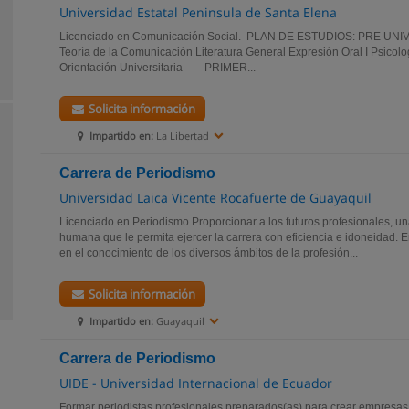
Universidad Estatal Peninsula de Santa Elena
Licenciado en Comunicación Social. PLAN DE ESTUDIOS: PRE UNIV
Teoría de la Comunicación Literatura General Expresión Oral I Psicol
Orientación Universitaria PRIMER...
Solicita información
Impartido en:
La Libertad
Carrera de Periodismo
Universidad Laica Vicente Rocafuerte de Guayaquil
Licenciado en Periodismo Proporcionar a los futuros profesionales, una
humana que le permita ejercer la carrera con eficiencia e idoneidad. En
en el conocimiento de los diversos ámbitos de la profesión...
Solicita información
Impartido en:
Guayaquil
Carrera de Periodismo
UIDE - Universidad Internacional de Ecuador
Formar periodistas profesionales preparados(as) para crear empresas 