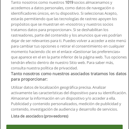
Tanto nosotros como nuestros
1019
socios almacenamos y
accedemos a datos personales, como datos de navegación o
identificadores únicos, en tu dispositivo. Si seleccionas Acepto,
estarás permitiendo que las tecnologías de rastreo apoyen los
propósitos que se muestran en «nosotros y nuestros socios
tratamos datos para proporcionar». Si se deshabilitan los
rastreadores, parte del contenido y los anuncios que ves podrían
dejar de ser relevantes para ti. Puedes volver a acceder a este menú
para cambiar tus opciones o retirar el consentimiento en cualquier
Siguiente
momento haciendo clic en el enlace «Gestionar las preferencias»
que aparece en el en la parte inferior de la página web. Tus opciones
Página
1
de
2
tendrán efecto dentro de nuestro Sitio web. Para saber más,
consulta nuestra política de privacidad.
Tanto nosotros como nuestros asociados tratamos los datos
para proporcionar:
Reglas de uso
Utilizar datos de localización geográfica precisa. Analizar
activamente las características del dispositivo para su identificación.
Privacidad de datos
Almacenar la información en un dispositivo y/o acceder a ella.
Publicidad y contenido personalizados, medición de publicidad y
Contactar con Educaedu
contenido, investigación de audiencia y desarrollo de servicios.
Lista de asociados (proveedores)
Copyright © Educaedu Business S.L. - CIF : B-95610580: -
www.educaedu.com.ec