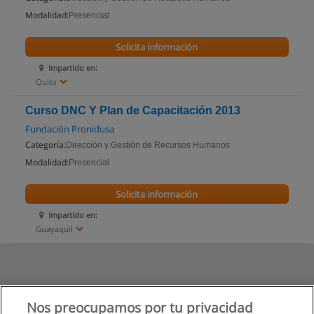
Modalidad:
Presencial
Solicita información
Impartido en:
Quito
Curso DNC Y Plan de Capacitación 2013
Fundación Pronidusa
Categoría:
Dirección y Gestión de Recursos Humanos
Modalidad:
Presencial
Solicita información
Impartido en:
Guayaquil
Nos preocupamos por tu privacidad