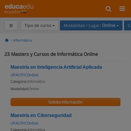
ecuador
Tipo de curso
Modalidad / Lugar:
Online
C
Informática
23
Masters y Cursos de Informática Online
Maestría en Inteligencia Artificial Aplicada
UPACIFICOnline
Categoría:
Informática
Modalidad:
Online
Solicita información
Maestría en Ciberseguridad
UPACIFICOnline
Categoría:
Informática