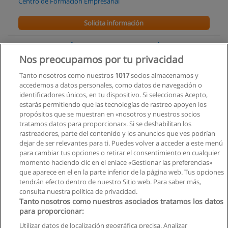
Centro de Formación Empresarial
Solicita información
Especialización Superior en Dirección de
Empresas
Nos preocupamos por tu privacidad
Universidad Andina Simón Bolívar
Tanto nosotros como nuestros
1017
socios almacenamos y
accedemos a datos personales, como datos de navegación o
Solicita información
identificadores únicos, en tu dispositivo. Si seleccionas Acepto,
estarás permitiendo que las tecnologías de rastreo apoyen los
propósitos que se muestran en «nosotros y nuestros socios
Maestría en Negociación y cooperación
tratamos datos para proporcionar». Si se deshabilitan los
internacional
rastreadores, parte del contenido y los anuncios que ves podrían
Facultad Latinoamericana de Ciencias Sociales Sede Ecuador
dejar de ser relevantes para ti. Puedes volver a acceder a este menú
para cambiar tus opciones o retirar el consentimiento en cualquier
Solicita información
momento haciendo clic en el enlace «Gestionar las preferencias»
que aparece en el en la parte inferior de la página web. Tus opciones
tendrán efecto dentro de nuestro Sitio web. Para saber más,
consulta nuestra política de privacidad.
Tanto nosotros como nuestros asociados tratamos los datos
para proporcionar:
Reglas de uso
Utilizar datos de localización geográfica precisa. Analizar