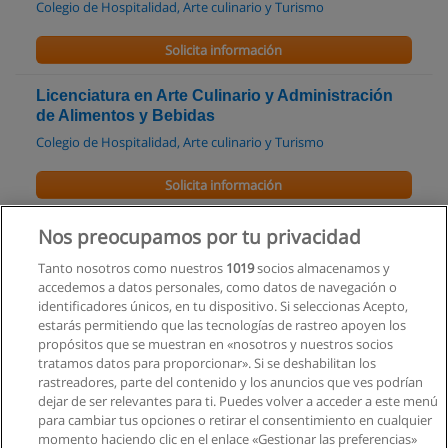
Colegio de Hospitalidad, Arte culinario y Turismo
Solicita información
Licenciatura en Arte Culinario y Administración
de Alimentos y Bebidas
Colegio de Hospitalidad, Arte culinario y Turismo
Solicita información
Tecnología en Arte Culinaria
Nos preocupamos por tu privacidad
Colegio de Hospitalidad, Arte culinario y Turismo
Tanto nosotros como nuestros
1019
socios almacenamos y
accedemos a datos personales, como datos de navegación o
Solicita información
identificadores únicos, en tu dispositivo. Si seleccionas Acepto,
estarás permitiendo que las tecnologías de rastreo apoyen los
propósitos que se muestran en «nosotros y nuestros socios
Certificación como Chef de Partida con Mención
tratamos datos para proporcionar». Si se deshabilitan los
en Servicio
rastreadores, parte del contenido y los anuncios que ves podrían
COOKING CHEF
dejar de ser relevantes para ti. Puedes volver a acceder a este menú
para cambiar tus opciones o retirar el consentimiento en cualquier
Solicita información
momento haciendo clic en el enlace «Gestionar las preferencias»