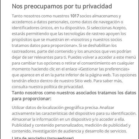
Nos preocupamos por tu privacidad
Tanto nosotros como nuestros
1017
socios almacenamos y
accedemos a datos personales, como datos de navegación o
identificadores únicos, en tu dispositivo. Si seleccionas Acepto,
estarás permitiendo que las tecnologías de rastreo apoyen los
propósitos que se muestran en «nosotros y nuestros socios
tratamos datos para proporcionar». Si se deshabilitan los
rastreadores, parte del contenido y los anuncios que ves podrían
dejar de ser relevantes para ti. Puedes volver a acceder a este menú
para cambiar tus opciones o retirar el consentimiento en cualquier
Siguiente
momento haciendo clic en el enlace «Gestionar las preferencias»
que aparece en el en la parte inferior de la página web. Tus opciones
Página
1
de
6
tendrán efecto dentro de nuestro Sitio web. Para saber más,
consulta nuestra política de privacidad.
Tanto nosotros como nuestros asociados tratamos los datos
para proporcionar:
Reglas de uso
Utilizar datos de localización geográfica precisa. Analizar
activamente las características del dispositivo para su identificación.
Privacidad de datos
Almacenar la información en un dispositivo y/o acceder a ella.
Publicidad y contenido personalizados, medición de publicidad y
Contactar con Educaedu
contenido, investigación de audiencia y desarrollo de servicios.
Lista de asociados (proveedores)