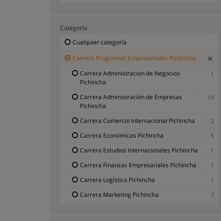
Categoría
Cualquier categoría
Carrera Programas Empresariales Pichincha
Carrera Administracion de Negocios
1
Pichincha
Carrera Administración de Empresas
19
Pichincha
Carrera Comercio Internacional Pichincha
2
Carrera Económicas Pichincha
5
Carrera Estudios Internacionales Pichincha
1
Carrera Finanzas Empresariales Pichincha
1
Carrera Logística Pichincha
1
Carrera Marketing Pichincha
7
Carrera Negocios Internacionales Pichincha
3