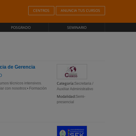
CENTROS
ANUNCIA TUS CURSOS
POSGRADO
SEMINARIO
cia de Gerencia
O
Categoría:
rsos técnicos intensivos.
Secretaria /
diar con nosotros:• Formación
Auxiliar Administrativo
Modalidad:
Semi-
presencial