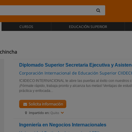
CURSOS
EDUCACIÓN SUPERIOR
ichincha
Diplomado Superior Secretaria Ejecutiva y Asisten
Corporación Internacional de Educación Superior CIIDEC
!CIIDECO INTERNACIONAL te abre las puertas al éxito con nuestros cu
¡Fórmate rápido, trabaja pronto y alcanza tus metas! Ventajas de estu
práctica y enfocada...
Solicita información
Impartido en:
Quito
Ingeniería en Negocios Internacionales