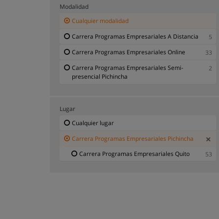
Carrera Recursos Humanos Pichincha
1
Modalidad
Carrera Relaciones Internacionales Pichincha
3
Cualquier modalidad
Carrera Secretaria / Auxiliar Administrativo
5
Carrera Programas Empresariales A Distancia
5
Pichincha
Carrera Programas Empresariales Online
33
Carrera Seguros Pichincha
1
Carrera Programas Empresariales Semi-
2
Carrera Telecomunicaciones Pichincha
3
presencial Pichincha
Lugar
Cualquier lugar
Carrera Programas Empresariales Pichincha
Carrera Programas Empresariales Quito
53