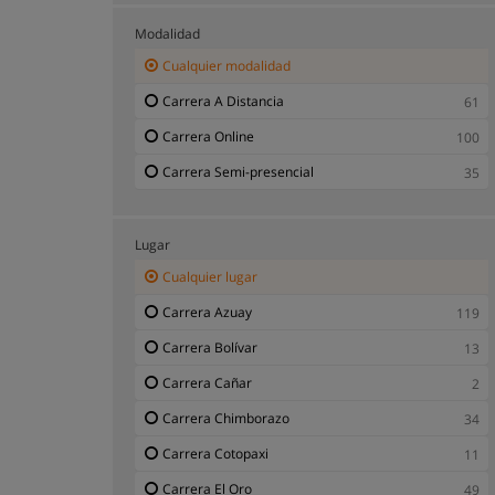
Carrera Deportes y Educación Física
15
Modalidad
Carrera Derecho / Leyes
44
Cualquier modalidad
Carrera Economía y Finanzas
31
Carrera A Distancia
61
Carrera Educación
114
Carrera Online
100
Carrera Empleo Público y Oposiciones
4
Carrera Semi-presencial
35
Carrera Formación Profesional
10
Carrera Física y Química
7
Lugar
Carrera Gestión Medio Ambiente
14
Cualquier lugar
Carrera Hobbies y Tiempo Libre
2
Carrera Azuay
119
Carrera Hotelería y Turismo
66
Carrera Bolívar
13
Carrera Idiomas
4
Carrera Cañar
2
Carrera Imagen y Sonido
9
Carrera Chimborazo
34
Carrera Informática e Información
66
Carrera Cotopaxi
11
Carrera Ingeniería y Tecnología
248
Carrera El Oro
49