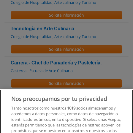
Colegio de Hospitalidad, Arte culinario y Turismo
Solicita información
Tecnología en Arte Culinaria
Colegio de Hospitalidad, Arte culinario y Turismo
Solicita información
Carrera - Chef de Panadería y Pastelería.
Gasterea - Escuela de Arte Culinario
Solicita información
Carrera - Chef de Cocina
Nos preocupamos por tu privacidad
Gasterea - Escuela de Arte Culinario
Tanto nosotros como nuestros
1019
socios almacenamos y
accedemos a datos personales, como datos de navegación o
Solicita información
identificadores únicos, en tu dispositivo. Si seleccionas Acepto,
estarás permitiendo que las tecnologías de rastreo apoyen los
propósitos que se muestran en «nosotros y nuestros socios
Certificación como Chef de Partida con Mención