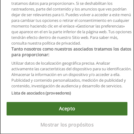
tratamos datos para proporcionar». Si se deshabilitan los
en Servicio
rastreadores, parte del contenido y los anuncios que ves podrían
COOKING CHEF
dejar de ser relevantes para ti. Puedes volver a acceder a este menú
para cambiar tus opciones o retirar el consentimiento en cualquier
Solicita información
momento haciendo clic en el enlace «Gestionar las preferencias»
que aparece en el en la parte inferior de la página web. Tus opciones
tendrán efecto dentro de nuestro Sitio web. Para saber más,
consulta nuestra política de privacidad.
Tanto nosotros como nuestros asociados tratamos los datos
para proporcionar:
Reglas de uso
Utilizar datos de localización geográfica precisa. Analizar
activamente las características del dispositivo para su identificación.
Privacidad de datos
Almacenar la información en un dispositivo y/o acceder a ella.
Publicidad y contenido personalizados, medición de publicidad y
Contactar con Educaedu
contenido, investigación de audiencia y desarrollo de servicios.
Lista de asociados (proveedores)
Copyright © Educaedu Business S.L. - CIF : B-95610580: -
www.educaedu.com.ec
Acepto
Mostrar los propósitos