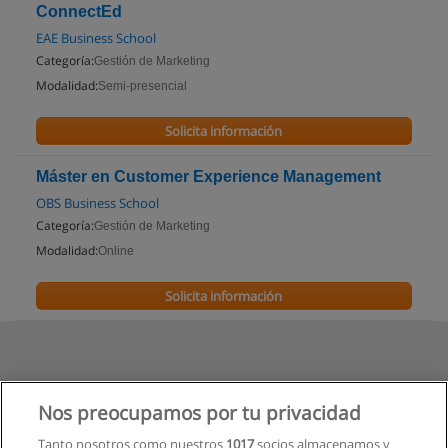
ConnectEd
EAE Business School
Categoría:
Gestión de Marketing
Modalidad:
Semi-presencial
Solicita información
Máster en Customer Experience Management
OBS Business School
Categoría:
Gestión de Marketing
Modalidad:
Online
Solicita información
Nos preocupamos por tu privacidad
Tanto nosotros como nuestros
1017
socios almacenamos y