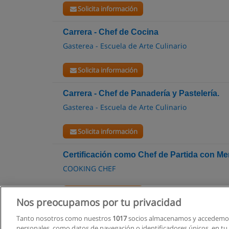
Solicita información
Carrera - Chef de Cocina
Gasterea - Escuela de Arte Culinario
Solicita información
Carrera - Chef de Panadería y Pastelería.
Gasterea - Escuela de Arte Culinario
Solicita información
Certificación como Chef de Partida con Me
COOKING CHEF
Solicita información
Nos preocupamos por tu privacidad
Tanto nosotros como nuestros
1017
socios almacenamos y accedemos
personales, como datos de navegación o identificadores únicos, en tu d