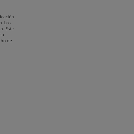
icación
o. Los
a. Este
 su
cho de