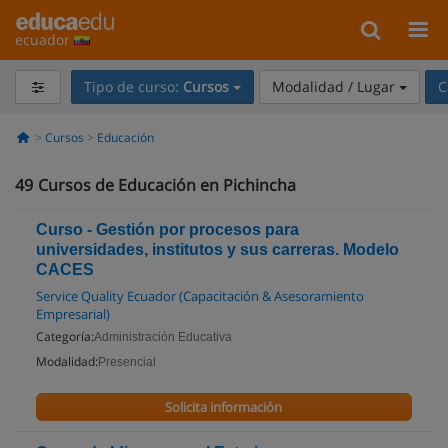
ecuador
Tipo de curso:
Cursos
Modalidad / Lugar
C
Cursos
Educación
49
Cursos de Educación en Pichincha
Curso - Gestión por procesos para
universidades, institutos y sus carreras. Modelo
CACES
Service Quality Ecuador (Capacitación & Asesoramiento
Empresarial)
Categoría:
Administración Educativa
Modalidad:
Presencial
Solicita información