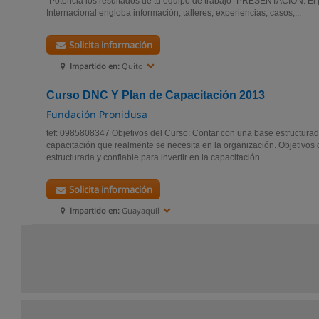
“Potencia los resultados de tu equipo de trabajo” PRESENTACIÓN. El
Internacional engloba información, talleres, experiencias, casos,...
Solicita información
Impartido en:
Quito
Curso DNC Y Plan de Capacitación 2013
Fundación Pronidusa
tef: 0985808347 Objetivos del Curso: Contar con una base estructurada 
capacitación que realmente se necesita en la organización. Objetivos
estructurada y confiable para invertir en la capacitación...
Solicita información
Impartido en:
Guayaquil