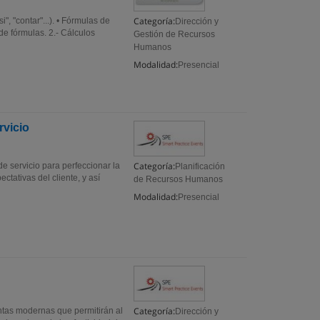
Categoría:
, "contar"...). • Fórmulas de
Dirección y
de fórmulas. 2.- Cálculos
Gestión de Recursos
Humanos
Modalidad:
Presencial
rvicio
Categoría:
de servicio para perfeccionar la
Planificación
ctativas del cliente, y así
de Recursos Humanos
Modalidad:
Presencial
Categoría:
ntas modernas que permitirán al
Dirección y