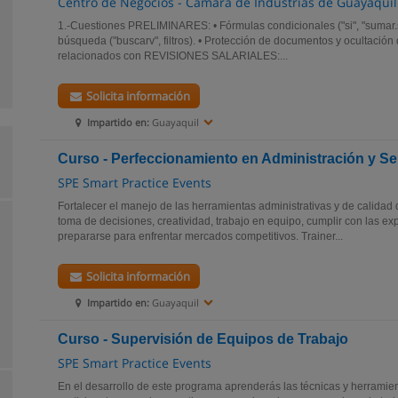
Centro de Negocios - Cámara de Industrias de Guayaquil
1.-Cuestiones PRELIMINARES: • Fórmulas condicionales ("si", "sumar.si"
búsqueda ("buscarv", filtros). • Protección de documentos y ocultación 
relacionados con REVISIONES SALARIALES:...
Solicita información
Impartido en:
Guayaquil
Curso - Perfeccionamiento en Administración y Se
SPE Smart Practice Events
Fortalecer el manejo de las herramientas administrativas y de calidad 
toma de decisiones, creatividad, trabajo en equipo, cumplir con las expe
prepararse para enfrentar mercados competitivos. Trainer...
Solicita información
Impartido en:
Guayaquil
Curso - Supervisión de Equipos de Trabajo
SPE Smart Practice Events
En el desarrollo de este programa aprenderás las técnicas y herramie