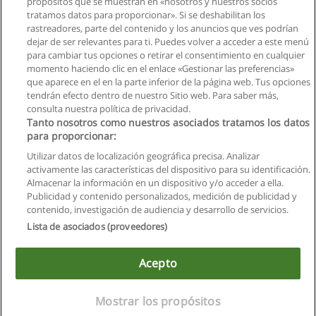
propósitos que se muestran en «nosotros y nuestros socios
tratamos datos para proporcionar». Si se deshabilitan los
rastreadores, parte del contenido y los anuncios que ves podrían
dejar de ser relevantes para ti. Puedes volver a acceder a este menú
para cambiar tus opciones o retirar el consentimiento en cualquier
momento haciendo clic en el enlace «Gestionar las preferencias»
que aparece en el en la parte inferior de la página web. Tus opciones
tendrán efecto dentro de nuestro Sitio web. Para saber más,
Siguiente
consulta nuestra política de privacidad.
Página
1
de
6
Tanto nosotros como nuestros asociados tratamos los datos
para proporcionar:
Utilizar datos de localización geográfica precisa. Analizar
activamente las características del dispositivo para su identificación.
Almacenar la información en un dispositivo y/o acceder a ella.
Reglas de uso
Publicidad y contenido personalizados, medición de publicidad y
contenido, investigación de audiencia y desarrollo de servicios.
Privacidad de datos
Lista de asociados (proveedores)
Contactar con Educaedu
Acepto
Copyright © Educaedu Business S.L. - CIF : B-95610580: -
www.educaedu.com.ec
Mostrar los propósitos