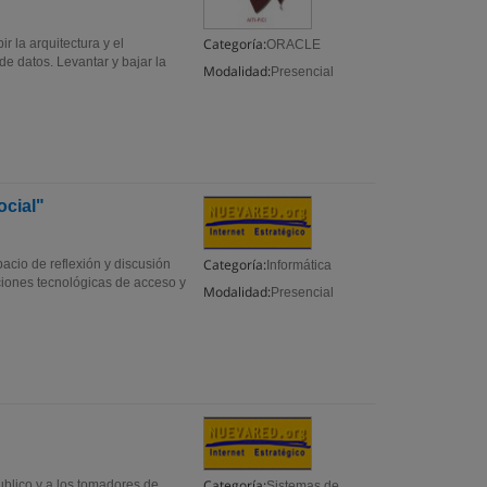
Categoría:
ir la arquitectura y el
ORACLE
de datos. Levantar y bajar la
Modalidad:
Presencial
ocial"
Categoría:
pacio de reflexión y discusión
Informática
pciones tecnológicas de acceso y
Modalidad:
Presencial
Categoría:
publico y a los tomadores de
Sistemas de