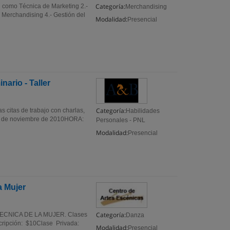
Categoría:
g como Técnica de Marketing 2.-
Merchandising
 Merchandising 4.- Gestión del
Modalidad:
Presencial
nario - Taller
Categoría:
s citas de trabajo con charlas,
Habilidades
0 de noviembre de 2010HORA:
Personales - PNL
Modalidad:
Presencial
a Mujer
Categoría:
ECNICA DE LA MUJER. Clases
Danza
scripción: $10Clase Privada:
Modalidad:
Presencial