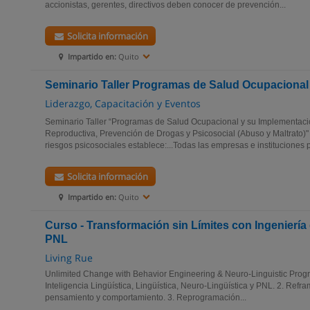
accionistas, gerentes, directivos deben conocer de prevención...
Solicita información
Impartido en:
Quito
Seminario Taller Programas de Salud Ocupacional
Liderazgo, Capacitación y Eventos
Seminario Taller “Programas de Salud Ocupacional y su Implementaci
Reproductiva, Prevención de Drogas y Psicosocial (Abuso y Maltrato)
riesgos psicosociales establece:...Todas las empresas e instituciones p
Solicita información
Impartido en:
Quito
Curso - Transformación sin Límites con Ingenierí
PNL
Living Rue
Unlimited Change with Behavior Engineering & Neuro-Linguistic Pr
Inteligencia Lingüística, Lingüística, Neuro-Lingüística y PNL. 2. Refr
pensamiento y comportamiento. 3. Reprogramación...