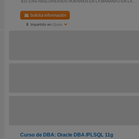
$15 (Una Hora) DIVERSOS HORARIOS EN LA MAÑANA O EN LA...
Solicita información
Impartido en:
Quito
Curso de DBA: Oracle DBA /PLSQL 11g