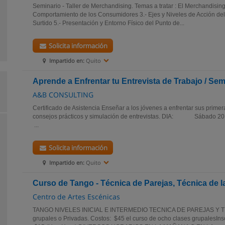
Seminario - Taller de Merchandising. Temas a tratar : El Merchandisin
Comportamiento de los Consumidores 3.- Ejes y Niveles de Acción del
Surtido 5.- Presentación y Entorno Físico del Punto de...
Solicita información
Impartido en:
Quito
Aprende a Enfrentar tu Entrevista de Trabajo / Semi
A&B CONSULTING
Certificado de Asistencia Enseñar a los jóvenes a enfrentar sus primera
consejos prácticos y simulación de entrevistas. DIA: Sábado 2
...
Solicita información
Impartido en:
Quito
Curso de Tango - Técnica de Parejas, Técnica de l
Centro de Artes Escénicas
TANGO NIVELES INICIAL E INTERMEDIO TECNICA DE PAREJAS Y T
grupales o Privadas. Costos: $45 el curso de ocho clases grupalesIn