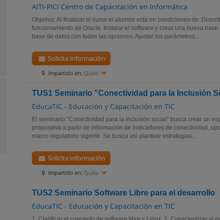
AITI-PICI Centro de Capacitación en Informática
Objetivo: Al finalizar el curso el alumno está en condiciones de: Describ
funcionamiento de Oracle. Instalar el software y crear una nueva base 
base de datos con todas las opciones. Ajustar los parámetros...
Solicita información
Impartido en:
Quito
TUS1 Seminario "Conectividad para la Inclusión S
EducaTIC - Educación y Capacitación en TIC
El seminario "Conectividad para la inclusión social" busca crear un es
propositiva a partir de información de indicadores de conectividad, o
marco regulatorio vigente. Se busca así plantear estrategias...
Solicita información
Impartido en:
Quito
TUS2 Seminario Software Libre para el desarrollo
EducaTIC - Educación y Capacitación en TIC
1. Clarificar el concepto de software libre y Linux. 2. Conscientizar al 